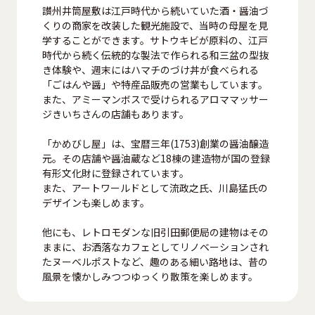
讃州井筒屋敷は江戸時代から続いていた酒・醤油づ
くりの商家を改装した観光施設で、当時の母屋を見
学することができます。サトウキビが原料の、江戸
時代から続く伝統的な製法で作られる和三盆の型抜
き体験や、週末にはハマチのづけ丼が食べられる
「ごはんや醤」や特産品販売の営業もしています。
また、アミーマンボスで受けられるアロママッサー
ジきいちさんの店舗もあります。
「かめびし屋」は、宝暦三年(1753)創業の醤油醸造
元。その店舗や醤油蔵など18棟の建造物が国の登録
有形文化財に登録されています。
また、アートワールドとして流政之氏、川島猛氏の
デザインも楽しめます。
他にも、レトロモダンな旧引田郵便局の建物はその
ままに、お洒落なカフェとしてリノベーションされ
たヌーベルポストなど、趣のある細い路地は、昔の
風景を懐かしみつつゆっくり散策を楽しめます。