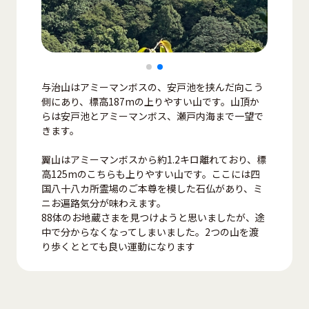
与治山はアミーマンボスの、安戸池を挟んだ向こう
側にあり、標高187mの上りやすい山です。山頂か
らは安戸池とアミーマンボス、瀬戸内海まで一望で
きます。
翼山はアミーマンボスから約1.2キロ離れており、標
高125mのこちらも上りやすい山です。ここには四
国八十八カ所霊場のご本尊を模した石仏があり、ミ
ニお遍路気分が味わえます。
88体のお地蔵さまを見つけようと思いましたが、途
中で分からなくなってしまいました。2つの山を渡
り歩くととても良い運動になります