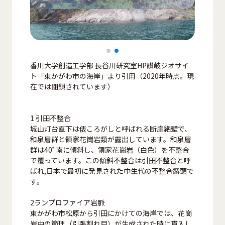
香川大学創造工学部 長谷川研究室HP讃岐ジオサイ
ト「東かがわ市の海岸」より引用（2020年時点。現
在では閉鎖されています）
1 引田不整合
城山灯台直下は俵ころがしと呼ばれる断崖絶壁で、
和泉層群と領家花崗岩類が露出しています。和泉層
群は40ﾟ南に傾斜し、領家花崗岩（白色）を不整合
で覆っています。この傾斜不整合は引田不整合と呼
ばれ,日本で最初に発見された中生代の不整合露頭で
す。
2ランプロファイア岩脈
東かがわ市松原から引田にかけての海岸では、花崗
岩中の節理（引張割れ目）が生成された時に貫入し