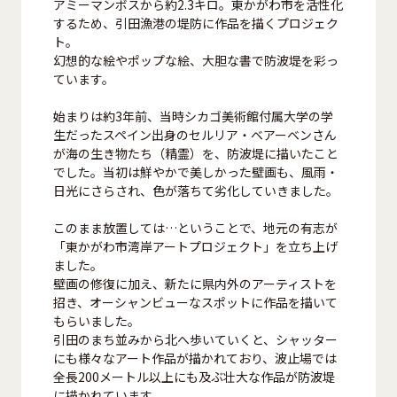
アミーマンボスから約2.3キロ。東かがわ市を活性化
するため、引田漁港の堤防に作品を描くプロジェク
ト。
幻想的な絵やポップな絵、大胆な書で防波堤を彩っ
ています。
始まりは約3年前、当時シカゴ美術館付属大学の学
生だったスペイン出身のセルリア・ベアーベンさん
が海の生き物たち（精霊）を、防波堤に描いたこと
でした。当初は鮮やかで美しかった壁画も、風雨・
日光にさらされ、色が落ちて劣化していきました。
このまま放置しては…ということで、地元の有志が
「東かがわ市湾岸アートプロジェクト」を立ち上げ
ました。
壁画の修復に加え、新たに県内外のアーティストを
招き、オーシャンビューなスポットに作品を描いて
もらいました。
引田のまち並みから北へ歩いていくと、シャッター
にも様々なアート作品が描かれており、波止場では
全長200メートル以上にも及ぶ壮大な作品が防波堤
に描かれています。